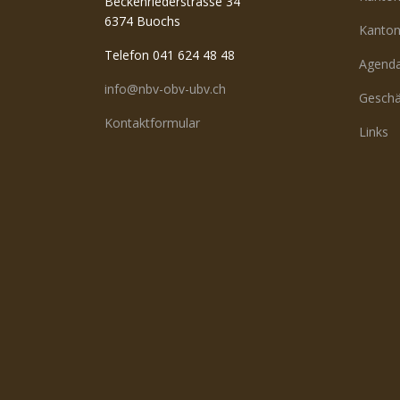
Beckenriederstrasse 34
6374 Buochs
Kanton
Telefon 041 624 48 48
Agend
info@nbv-obv-ubv.ch
Geschä
Kontaktformular
Links