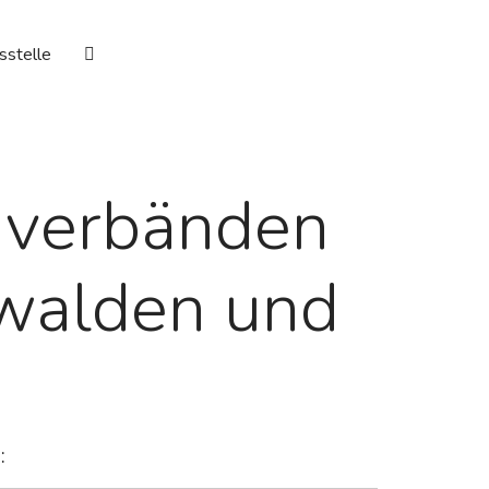
Suchen
sstelle
nverbänden
walden und
: